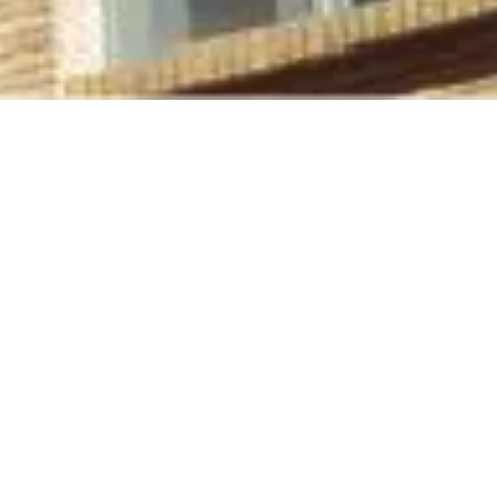
 la convocatoria
Talento e innovación
I Edición de los
protagonizan la XXVI
 Cátedra SICE
Noche de las
Telecomunicaciones en
Zaragoza