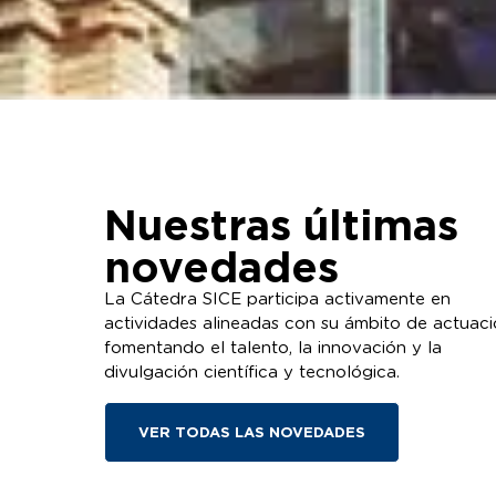
Nuestras últimas
La Cátedra SICE
Charla Expertia:
novedades
renueva su
Soluciones
compromiso con la
tecnológicas fren
La Cátedra SICE participa activamente en
Noche de las
cambio climátic
actividades alineadas con su ámbito de actuaci
Telecomunicaciones
fomentando el talento, la innovación y la
de Aragón
divulgación científica y tecnológica.
VER TODAS LAS NOVEDADES