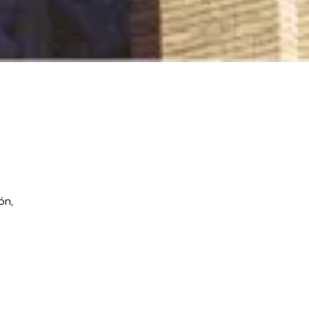
Resueltos los III
Abierta
Premios Cátedra SICE
de la II
te al
2026 a los mejores
Premios
o
TFG y TFM en
(2026)
ón,
Ingeniería e IA
Aplicadas a la Gestión
de Infraestructuras