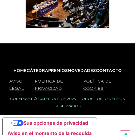
HOME
CÁTEDRA
PREMIOS
NOVEDADES
CONTACTO
AVISO
POLÍTICA DE
POLÍTICA DE
LEGAL
PRIVACIDAD
COOKIES
COPYRIGHT © CÁTEDRA SICE 2025 - TODOS LOS DERECHOS
RESERVADOS
Sus opciones de privacidad
Aviso en el momento de la recogida