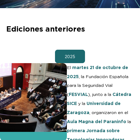
Ediciones anteriores
2025
martes 21 de octubre de
El
2025
, la Fundación Española
para la Seguridad Vial
FESVIAL
Cátedra
(
), junto a la
SICE
Universidad de
y la
Zaragoza
, organizaron en el
Aula Magna del Paraninfo
la
primera Jornada sobre
Tecnologías Innovadoras